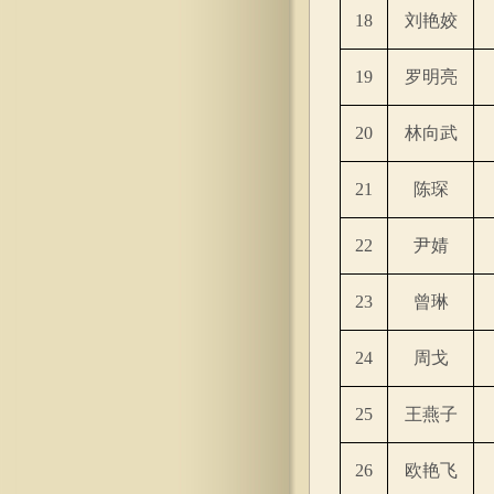
18
刘艳姣
19
罗明亮
20
林向武
21
陈琛
22
尹婧
23
曾琳
24
周戈
25
王燕子
26
欧艳飞