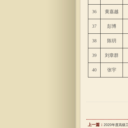
36
黄嘉越
37
彭博
38
陈
玥
39
刘章群
40
张宇
上一篇：
2020年度高级