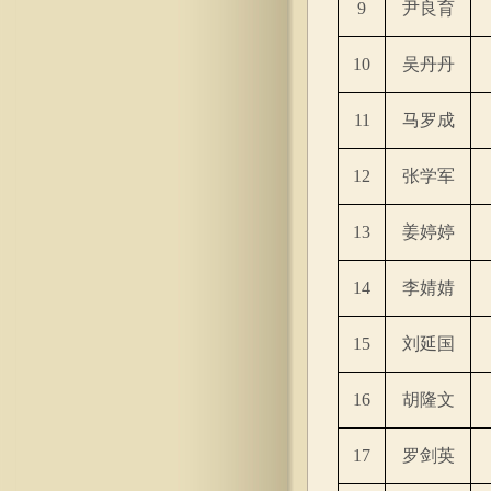
9
尹良育
10
吴丹丹
11
马罗成
12
张学军
13
姜婷婷
14
李婧婧
15
刘延国
16
胡隆文
17
罗剑英