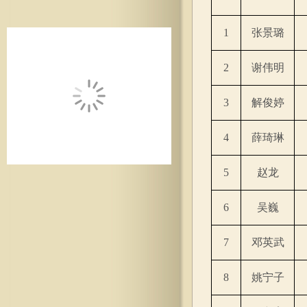
1
张景璐
2
谢伟明
3
解俊婷
4
薛琦琳
5
赵龙
6
吴巍
7
邓英武
8
姚宁子