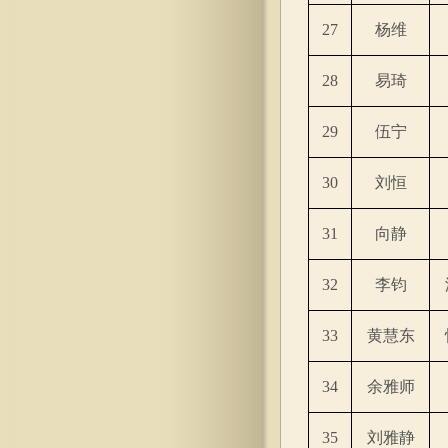
27
杨维
28
易琦
29
伍宁
30
刘恒
31
向静
32
李钧
33
黄慧东
34
余雅师
35
刘雅静