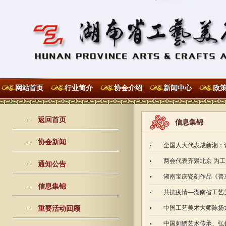
网站首页
行业简介
协会介绍
新闻中心
政
返回首页
信息集锦
协会新闻
全国人大代表成新湘：
两会代表齐聚北京 为
通知公告
湖南宝庆瓷刻作品《普
信息集锦
共抗疫情—湖南省工艺
中国工艺美术大师陈扬
重要活动回顾
中国刺绣艺术传承、弘